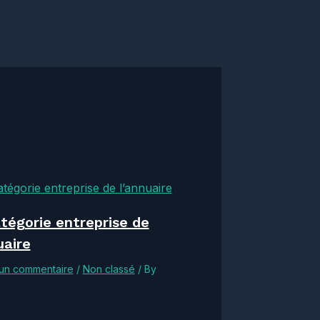
tégorie entreprise de
uaire
 un commentaire
/
Non classé
/ By