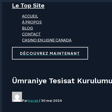
Le Top Site
Aller
au
ACCUEIL
contenu
À PROPOS
BLOG
CONTACT
CASINO EN LIGNE CANADA
DÉCOUVREZ MAINTENANT
Ümraniye Tesisat Kurulumu
Par
kacak
/
30 mai 2024