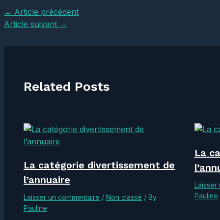
Navigation
←
Article précédent
des
Article suivant
→
articles
Related Posts
La ca
La catégorie divertissement de
l’ann
l’annuaire
Laisser
Pauline
Laisser un commentaire
/
Non classé
/ By
Pauline