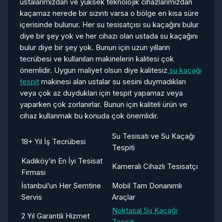
ustalarımızdan ve yüksek teknolojik cihazlarımızdan
kaçamaz nerede bir sızıntı varsa o bölge en kısa süre
içerisinde bulunur. Her su tesisatçısı su kaçağını bulur
diye bir şey yok ve her cihazı olan ustada su kaçağını
bulur diye bir şey yok. Bunun için uzun yılların
tecrübesi ve kullanılan makinelerin kalitesi çok
önemlidir. Uygun maliyet olsun diye kalitesiz
su kaçağı
tespit
makinesi alan ustalar su sesini duymadıkları
veya çok az duydukları için tespit yapamaz veya
yaparken çok zorlanırlar. Bunun için kaliteli ürün ve
cihaz kullanmak bu konuda çok önemlidir.
Su Tesisatı ve Su Kaçağı
18+ Yıl İş Tecrübesi
Tespiti
Kadıköy’in En İyi Tesisat
Kameralı Cihazlı Tesisatçı
Firması
İstanbul’un Her Semtine
Mobil Tam Donanımlı
Servis
Araçlar
Noktasal Su Kaçağı
2 Yıl Garantili Hizmet
Tespiti