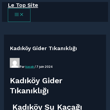
Le Top Site
Aller
au
MAIN
contenu
MENU
Kadıköy Gider Tıkanıklığı
Par
kacak
/
7 juin 2024
Kadıköy Gider
Tıkanıklığı
Kadıköy Su Kaçağı