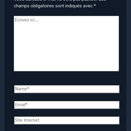
champs obligatoires sont indiqués avec
*
Écrivez
ici…
Name*
Email*
Site
Internet