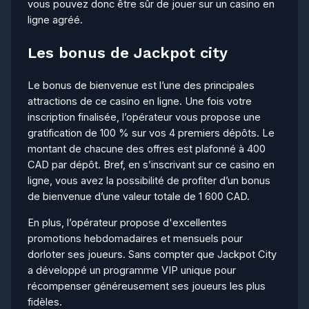
vous pouvez donc être sûr de jouer sur un casino en
ligne agréé.
Les bonus de Jackpot city
Le bonus de bienvenue est l’une des principales
attractions de ce casino en ligne. Une fois votre
inscription finalisée, l’opérateur vous propose une
gratification de 100 % sur vos 4 premiers dépôts. Le
montant de chacune des offres est plafonné à 400
CAD par dépôt. Bref, en s’inscrivant sur ce casino en
ligne, vous avez la possibilité de profiter d’un bonus
de bienvenue d’une valeur totale de 1 600 CAD.
En plus, l’opérateur propose d'excellentes
promotions hebdomadaires et mensuels pour
dorloter ses joueurs. Sans compter que Jackpot City
a développé un programme VIP unique pour
récompenser généreusement ses joueurs les plus
fidèles.