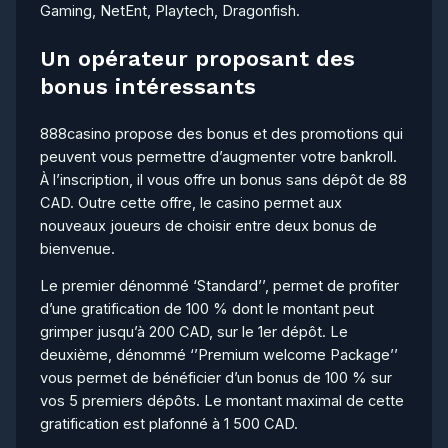
Gaming, NetEnt, Playtech, Dragonfish.
Un opérateur proposant des
bonus intéressants
888casino propose des bonus et des promotions qui
peuvent vous permettre d’augmenter votre bankroll.
À l’inscription, il vous offre un bonus sans dépôt de 88
CAD. Outre cette offre, le casino permet aux
nouveaux joueurs de choisir entre deux bonus de
bienvenue.
Le premier dénommé ‘Standard’’, permet de profiter
d’une gratification de 100 % dont le montant peut
grimper jusqu’à 200 CAD, sur le 1er dépôt. Le
deuxième, dénommé ‘’Premium welcome Package’’
vous permet de bénéficier d’un bonus de 100 % sur
vos 5 premiers dépôts. Le montant maximal de cette
gratification est plafonné à 1 500 CAD.