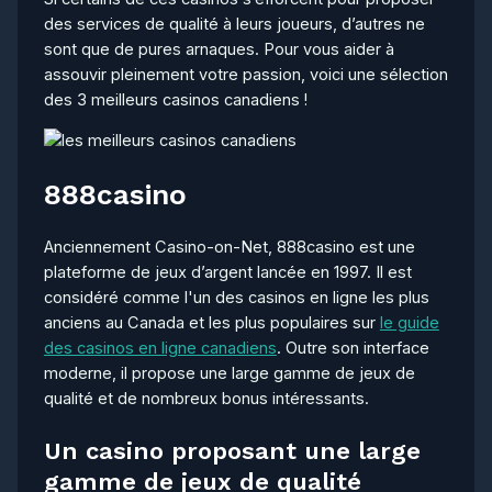
des services de qualité à leurs joueurs, d’autres ne
sont que de pures arnaques. Pour vous aider à
assouvir pleinement votre passion, voici une sélection
des 3 meilleurs casinos canadiens !
888casino
Anciennement Casino-on-Net, 888casino est une
plateforme de jeux d’argent lancée en 1997. Il est
considéré comme l'un des casinos en ligne les plus
anciens au Canada et les plus populaires sur
le guide
des casinos en ligne canadiens
. Outre son interface
moderne, il propose une large gamme de jeux de
qualité et de nombreux bonus intéressants.
Un casino proposant une large
gamme de jeux de qualité