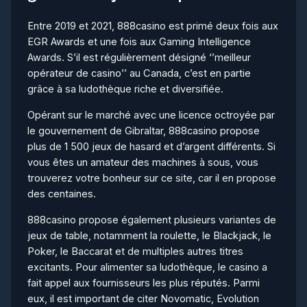
Entre 2019 et 2021, 888casino est primé deux fois aux
EGR Awards et une fois aux Gaming Intelligence
Awards. S’il est régulièrement désigné ‘’meilleur
opérateur de casino’’ au Canada, c’est en partie
grâce à sa ludothèque riche et diversifiée.
Opérant sur le marché avec une licence octroyée par
le gouvernement de Gibraltar, 888casino propose
plus de 1 500 jeux de hasard et d’argent différents. Si
vous êtes un amateur des machines à sous, vous
trouverez votre bonheur sur ce site, car il en propose
des centaines.
888casino propose également plusieurs variantes de
jeux de table, notamment la roulette, le Blackjack, le
Poker, le Baccarat et de multiples autres titres
excitants. Pour alimenter sa ludothèque, le casino a
fait appel aux fournisseurs les plus réputés. Parmi
eux, il est important de citer Novomatic, Evolution