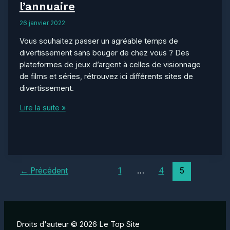
l’annuaire
26 janvier 2022
Vous souhaitez passer un agréable temps de
divertissement sans bouger de chez vous ? Des
plateformes de jeux d’argent à celles de visionnage
de films et séries, rétrouvez ici différents sites de
divertissement.
La
Lire la suite »
catégorie
divertissement
de
l’annuaire
Pagination
←
Précédent
1
…
4
5
d’article
Droits d'auteur © 2026 Le Top Site