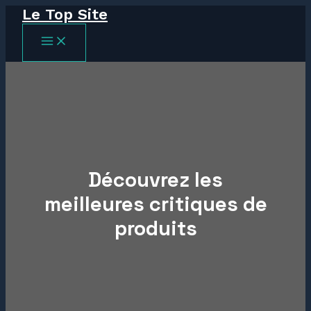
Le Top Site
Aller
au
MAIN
contenu
MENU
Découvrez les
meilleures critiques de
produits